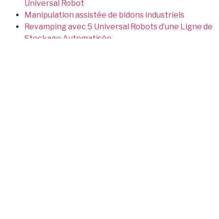
Universal Robot
Manipulation assistée de bidons industriels
Revamping avec 5 Universal Robots d’une Ligne de
Stockage Automatisée
Concepteurs et fabricants de machines spéciales
Plan du site
Dernières réalisations
Réalisations
Four à Infrarouge Pour le
Secteur Médical
Savoir-Faire