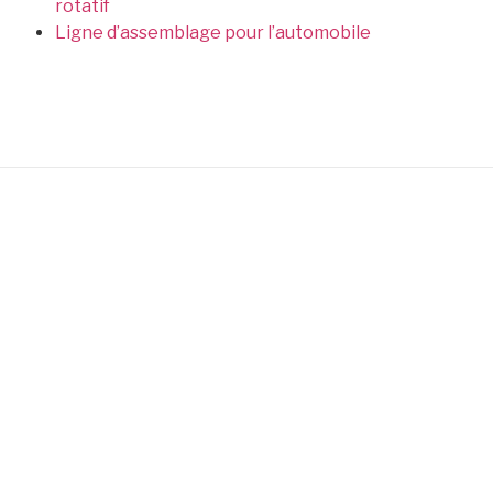
rotatif
Ligne d’assemblage pour l’automobile
Concepteurs et fabricants de machines spéciales
Plan du site
Dernières réalisations
Réalisations
Four à Infrarouge Pour le
Secteur Médical
Savoir-Faire
Contact